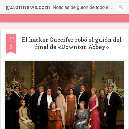
guionnews.com
Noticias de guion de todo el mundo... Y más.
JAN
El hacker Guccifer robó el guión del
9
final de «Downton Abbey»