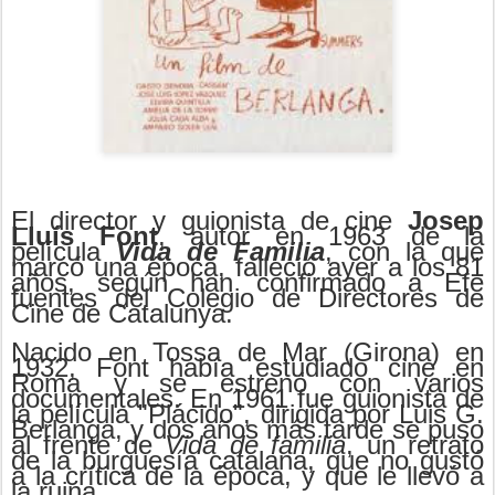
El director y guionista de cine
Josep
Lluís Font
, autor en 1963 de la
película
Vida de Familia
, con la que
marcó una época, falleció ayer a los 81
años, según han confirmado a Efe
fuentes del Colegio de Directores de
Cine de Catalunya.
Nacido en Tossa de Mar (Girona) en
1932, Font había estudiado cine en
Roma y se estrenó con varios
documentales. En 1961 fue guionista de
la película "Plácido", dirigida por Luis G.
Berlanga, y dos años más tarde se puso
al frente de
Vida de familia
, un retrato
de la burguesía catalana, que no gustó
a la crítica de la época, y que le llevó a
la ruina.