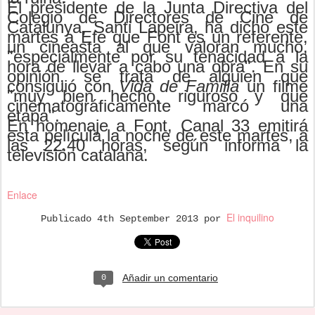
El presidente de la Junta Directiva del
Colegio de Directores de Cine de
Catalunya, Santi Lapeira, ha dicho este
martes a Efe que Font es un referente,
un cineasta al que valoran mucho,
"especialmente por su tenacidad a la
hora de llevar a cabo una obra". En su
opinión, se trata de alguien que
consiguió con
Vida de Familia
un filme
"muy bien hecho, riguroso y que
cinematográficamente marcó una
etapa".
En homenaje a Font, Canal 33 emitirá
esta película la noche de este martes, a
las 22.40 horas, según informa la
televisión catalana.
Enlace
El inquilino
Publicado
4th September 2013
por
Añadir un comentario
0